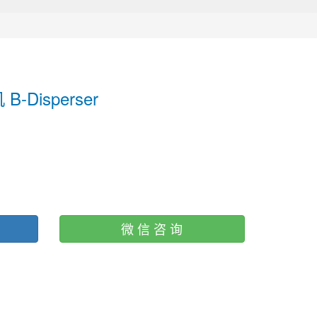
Disperser
微 信 咨 询