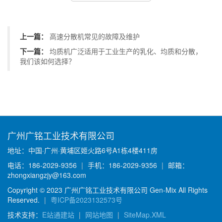
上一篇：
高速分散机常见的故障及维护
下一篇：
均质机广泛适用于工业生产的乳化、均质和分散，
我们该如何选择？
广州广铭工业技术有限公司
地址：中国·广州·黄埔区姬火路6号A1栋4楼411房
电话：186-2029-9356
|
手机：186-2029-9356
|
邮箱：
zhongxiangzjy@163.com
Copyright © 2023 广州广铭工业技术有限公司 Gen-Mix All Rights
Reserved.
|
粤ICP备2023132573号
技术支持：
E站通建站
|
网站地图
|
SiteMap.XML