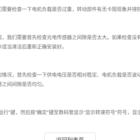
们需要检查一下电机负载是否过重，转动部件有无卡阻现象并排
况，我们需要首先检查光电传感器之间隙是否太大。如果检查没
作适当清洁后重新正确安装好。
的情况，首先检查一下供电电压是否相对稳定、电机负载是否波
感之间间隙是否均匀。
行"键，然后按“确定"键至数码管显示“显示转速符号"符号，显
返回列表页