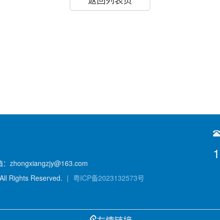
1
zhongxiangzjy@163.com
Rights Reserved.
|
粤ICP备2023132573号
友情链接